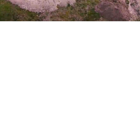
AS w
mache